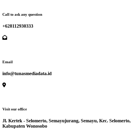
Call to ask any question
+628112930333
Email
info@tunasmediadata.id
Visit our office
Jl. Kertek - Selomerto, Semayujurang, Semayu, Kec. Selomerto,
Kabupaten Wonosobo