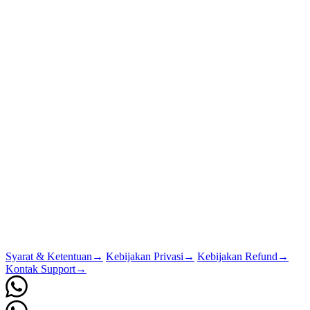
Syarat & Ketentuan
→
Kebijakan Privasi
→
Kebijakan Refund
→
Kontak Support
→