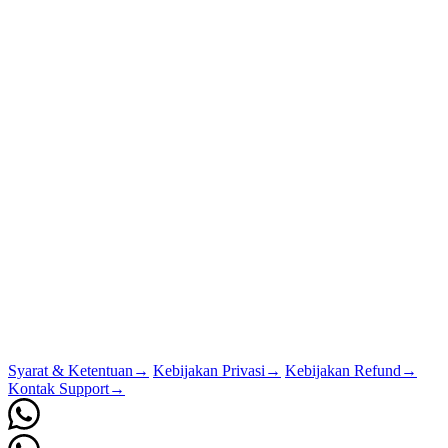
Syarat & Ketentuan
→
Kebijakan Privasi
→
Kebijakan Refund
→
Kontak Support
→