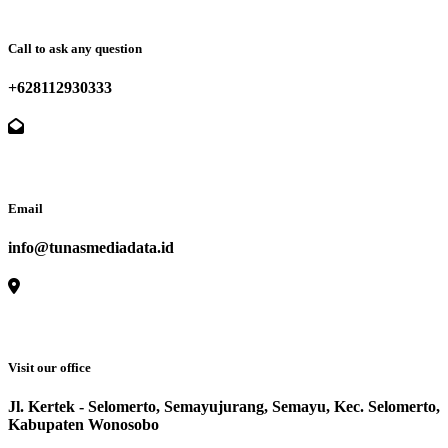
Call to ask any question
+628112930333
Email
info@tunasmediadata.id
Visit our office
Jl. Kertek - Selomerto, Semayujurang, Semayu, Kec. Selomerto,
Kabupaten Wonosobo