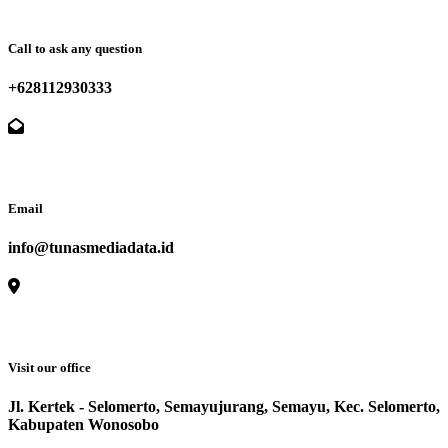
Call to ask any question
+628112930333
Email
info@tunasmediadata.id
Visit our office
Jl. Kertek - Selomerto, Semayujurang, Semayu, Kec. Selomerto,
Kabupaten Wonosobo