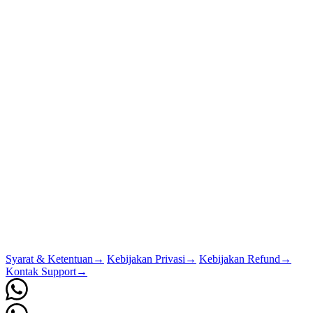
Syarat & Ketentuan
→
Kebijakan Privasi
→
Kebijakan Refund
→
Kontak Support
→