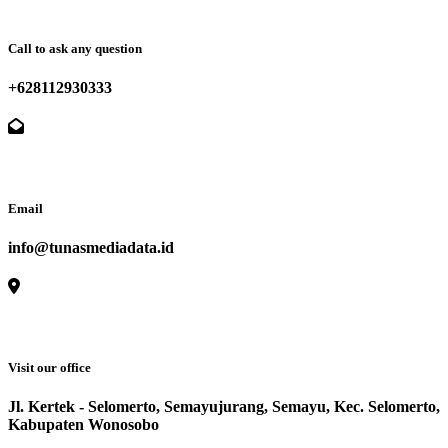
Call to ask any question
+628112930333
Email
info@tunasmediadata.id
Visit our office
Jl. Kertek - Selomerto, Semayujurang, Semayu, Kec. Selomerto,
Kabupaten Wonosobo