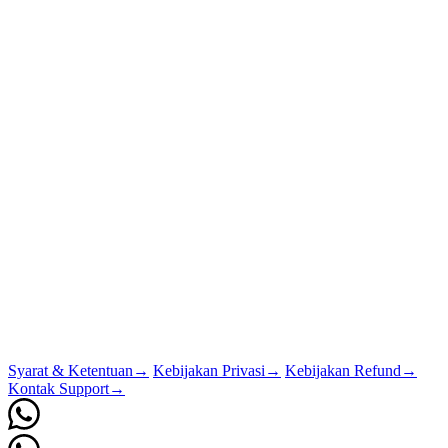
Syarat & Ketentuan
→
Kebijakan Privasi
→
Kebijakan Refund
→
Kontak Support
→