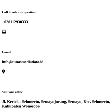
Call to ask any question
+628112930333
Email
info@tunasmediadata.id
Visit our office
Jl. Kertek - Selomerto, Semayujurang, Semayu, Kec. Selomerto,
Kabupaten Wonosobo