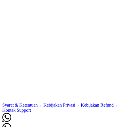
Syarat & Ketentuan
→
Kebijakan Privasi
→
Kebijakan Refund
→
Kontak Support
→