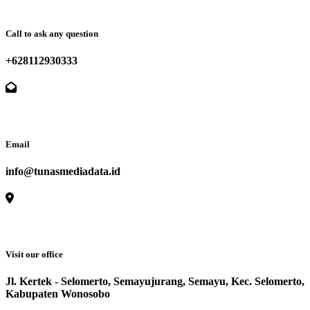
Call to ask any question
+628112930333
Email
info@tunasmediadata.id
Visit our office
Jl. Kertek - Selomerto, Semayujurang, Semayu, Kec. Selomerto,
Kabupaten Wonosobo