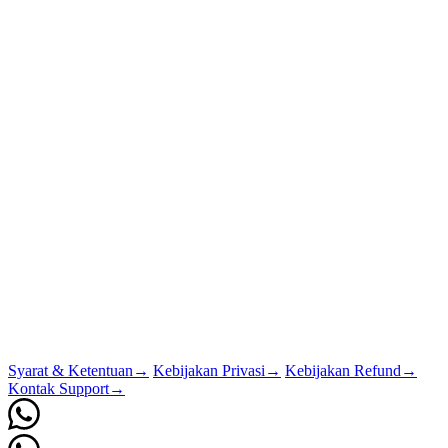
Syarat & Ketentuan
→
Kebijakan Privasi
→
Kebijakan Refund
→
Kontak Support
→