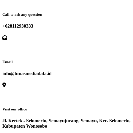
Call to ask any question
+628112930333
Email
info@tunasmediadata.id
Visit our office
Jl. Kertek - Selomerto, Semayujurang, Semayu, Kec. Selomerto,
Kabupaten Wonosobo