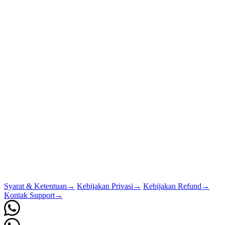
Syarat & Ketentuan
→
Kebijakan Privasi
→
Kebijakan Refund
→
Kontak Support
→