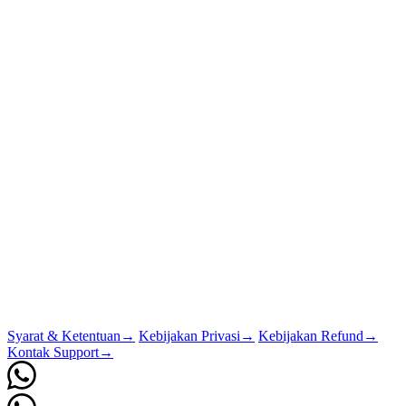
Syarat & Ketentuan
→
Kebijakan Privasi
→
Kebijakan Refund
→
Kontak Support
→