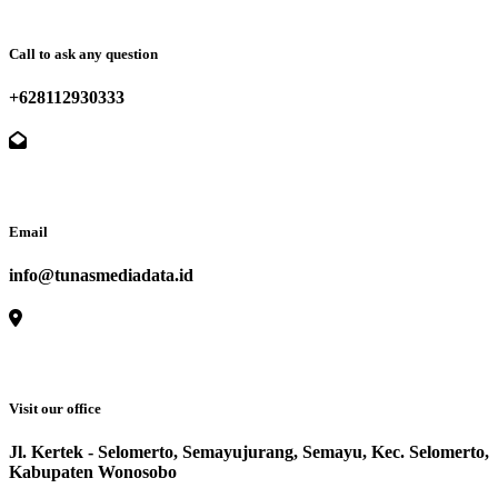
Call to ask any question
+628112930333
Email
info@tunasmediadata.id
Visit our office
Jl. Kertek - Selomerto, Semayujurang, Semayu, Kec. Selomerto,
Kabupaten Wonosobo