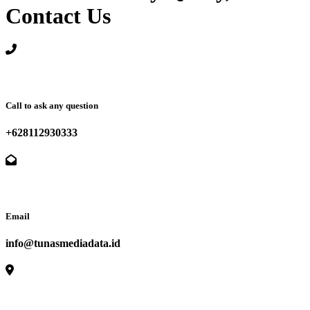
Contact Us
Call to ask any question
+628112930333
Email
info@tunasmediadata.id